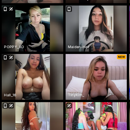
POPPY_XO
Maiden-Hot
Hall_16
TinyKim_