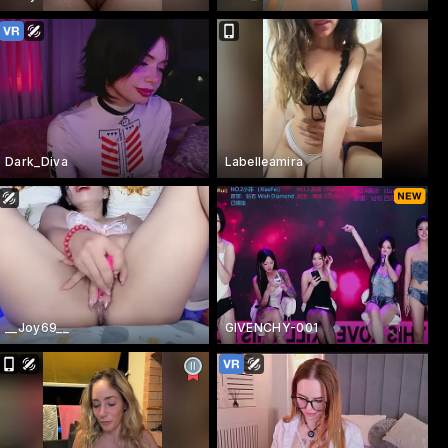
Dark_Diva
Labelleamira
__Joy69__
GIVENCHY-001