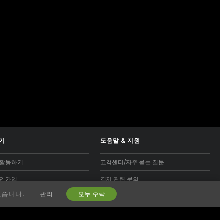
기
도움말
&
지원
 활동하기
고객센터/자주 묻는 질문
오 가입
결제 관련 문의
있습니다.
관리
모두 수락
제휴 프로그램