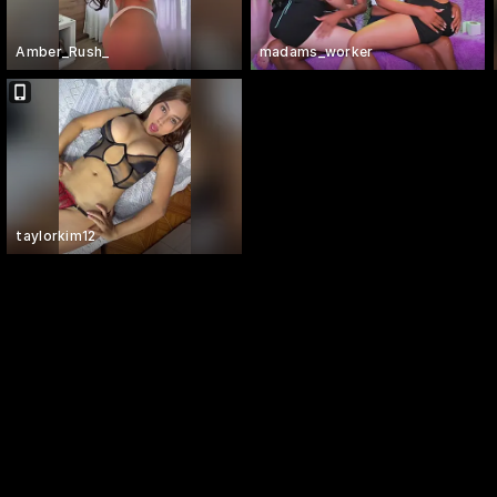
Amber_Rush_
madams_worker
taylorkim12