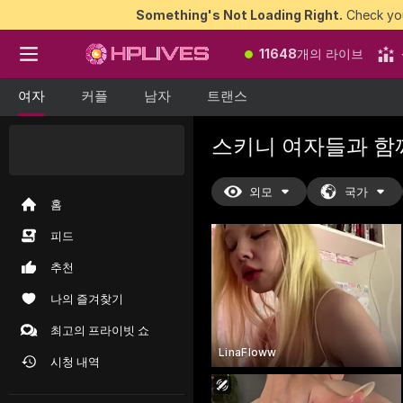
Something's Not Loading Right.
Check you
11648
개의 라이브
여자
커플
남자
트랜스
스키니 여자들과 함
지금 바로 획득할 수
있는
무료 토큰 50개
외모
국가
홈
피드
추천
나의 즐겨찾기
최고의 프라이빗 쇼
LinaFloww
시청 내역