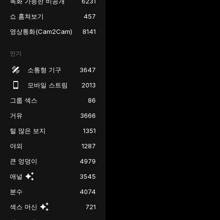
녹화 가능한 비공개
6231
쇼 훔쳐보기
457
영상통화(Cam2Cam)
8141
인기
소통형 기구
3647
모바일 스트림
2013
그룹 섹스
86
거유
3666
털 많은 보지
1351
야외
1287
큰 엉덩이
4979
애널
3545
분수
4074
섹스 머신
721