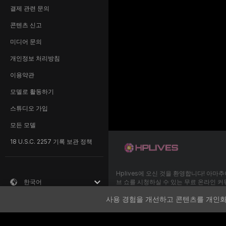
결제 관련 문의
콘텐츠 신고
미디어 문의
개인정보 처리방침
이용약관
모델로 활동하기
스튜디오 가입
모든 모델
18 U.S.C. 2257 기록 보관 정책
Hplives에 오신 것을 환영합니다! 아마
한국어
브 쇼를 시청하실 수 있는 무료 온라인 
사용 경험을 개선하고 콘텐츠를 개인
Hplives은(는) 100% 무료이며 즉시 액
남자, 커플, 트랜스 등 수백 명의 모델이 
섹스 쇼를 진행하는 모습을 살펴보세요. 
것 외에도 개인 쇼, 훔쳐보기, Cam2Ca