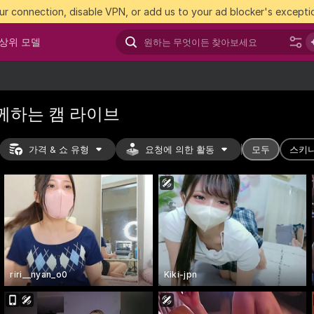
r connection, disable VPN, or add us to your ad blocker's exceptio
상위 모델
께하는 캠 라이브
가격 & 쇼 유형
요청에 의한 활동
모두
스키
riri__nyan_o0
Kiki-jpn