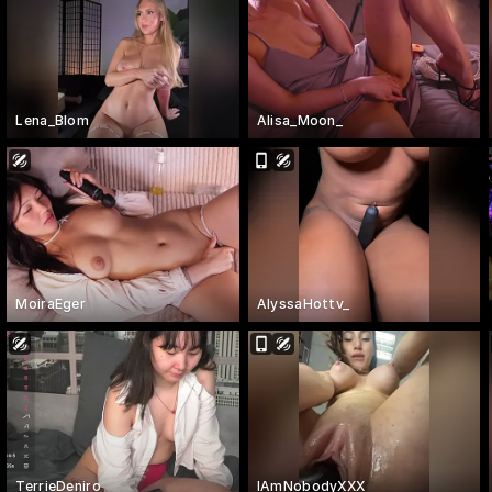
Lena_Blom
Alisa_Moon_
MoiraEger
AlyssaHottv_
TerrieDeniro
IAmNobodyXXX