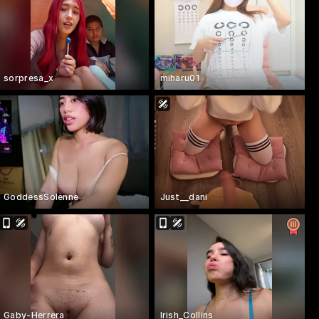
sorpresa_x
miharu01
GoddessSolenne
Just__dani
Gaby-Herrera
Irish_Collins