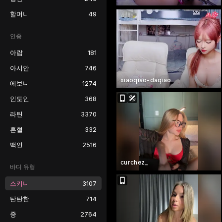
할머니
49
인종
아랍
181
아시안
746
xiaoqiao-daqiao
에보니
1274
인도인
368
라틴
3370
혼혈
332
백인
2516
curchez_
바디 유형
스키니
3107
탄탄한
714
중
2764