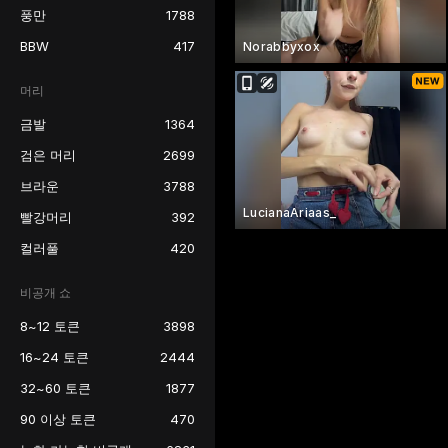
풍만
1788
BBW
417
Norabbyxox
머리
금발
1364
검은 머리
2699
브라운
3788
LucianaAriaas_
빨강머리
392
컬러풀
420
비공개 쇼
8~12 토큰
3898
16~24 토큰
2444
32~60 토큰
1877
90 이상 토큰
470