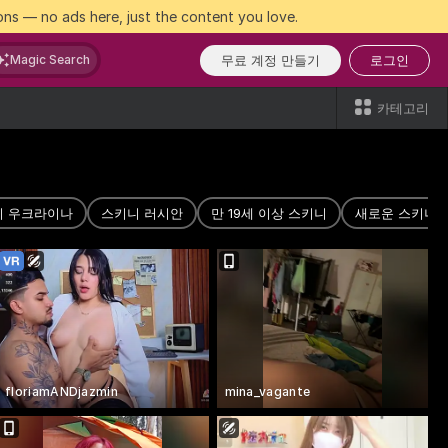
ns — no ads here, just the content you love.
무료 계정 만들기
로그인
Magic Search
카테고리
니 우크라이나
스키니 러시안
만 19세 이상 스키니
새로운 스키니
floriamANDjazmin
mina_vagante