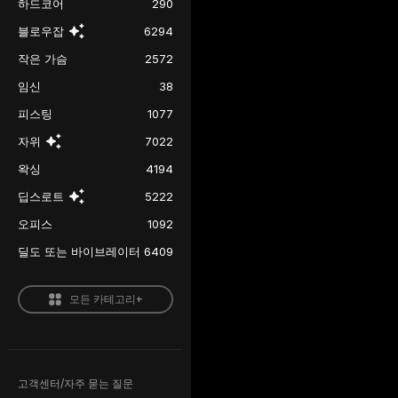
하드코어
290
블로우잡
6294
작은 가슴
2572
임신
38
피스팅
1077
자위
7022
왁싱
4194
딥스로트
5222
오피스
1092
딜도 또는 바이브레이터
6409
모든 카테고리+
고객센터/자주 묻는 질문