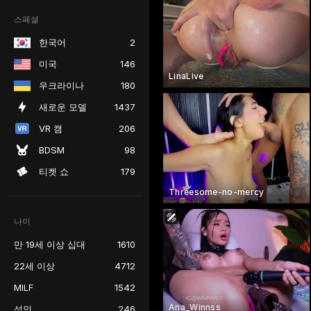
스페셜
한국어
2
미국
146
LinaLive
우크라이나
180
새로운 모델
1437
VR 캠
206
BDSM
98
티켓 쇼
179
Threesome-no-mercy
나이
만 19세 이상 십대
1610
22세 이상
4712
MILF
1542
Ana_Winnss
성인
246