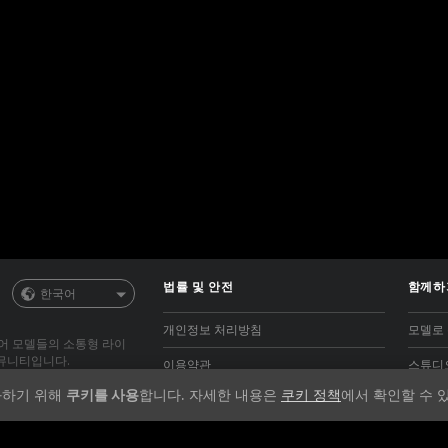
법률 및 안전
함께하
한국어
개인정보 처리방침
모델로
추어 모델들의 소통형 라이
커뮤니티입니다.
이용약관
스튜디
화하기 위해
쿠키를 사용
합니다. 자세한 내용은
쿠키 정책
에서 확인할 수 
세스할 수 있습니다. 여자,
저작권 정책(DMCA)
웹캠 
24시간 365일 내내 라이브
무료 라이브 캠 쇼를 보는
쿠키 정책
m, 모델에게 메시지 보내기