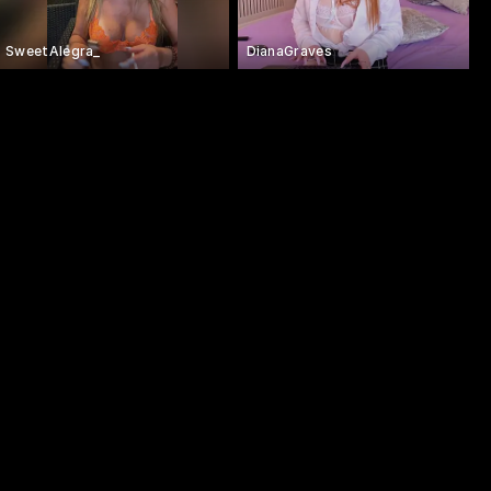
SweetAlegra_
DianaGraves